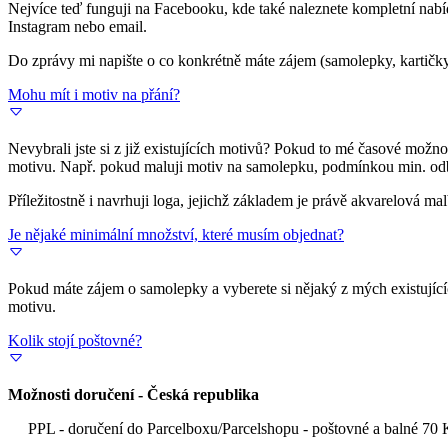
Nejvíce teď funguji na Facebooku, kde také naleznete kompletní na
Instagram nebo email.
Do zprávy mi napište o co konkrétně máte zájem (samolepky, kartičky
Mohu mít i motiv na přání?
Nevybrali jste si z již existujících motivů? Pokud to mé časové možn
motivu. Např. pokud maluji motiv na samolepku, podmínkou min. od
Příležitostně i navrhuji loga, jejichž základem je právě akvarelová ma
Je nějaké minimální množství, které musím objednat?
Pokud máte zájem o samolepky a vyberete si nějaký z mých existujícíc
motivu.
Kolik stojí poštovné?
Možnosti doručení - Česká republika
PPL - doručení do Parcelboxu/Parcelshopu - poštovné a balné 70 