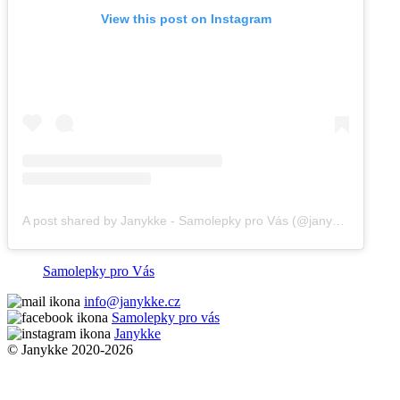
View this post on Instagram
A post shared by Janykke - Samolepky pro Vás (@janykke)
Samolepky pro Vás
info@janykke.cz
Samolepky pro vás
Janykke
© Janykke 2020-2026