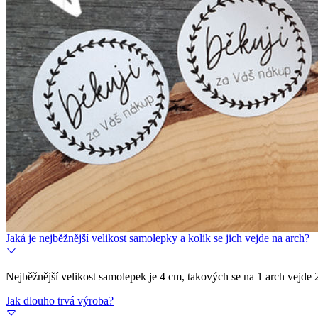
Jaká je nejběžnější velikost samolepky a kolik se jich vejde na arch?
Nejběžnější velikost samolepek je 4 cm, takových se na 1 arch vejde 
Jak dlouho trvá výroba?