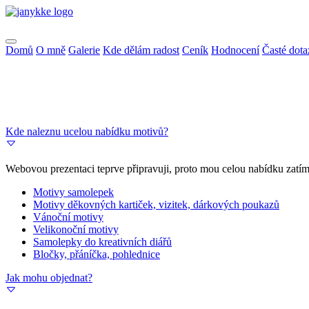
Domů
O mně
Galerie
Kde dělám radost
Ceník
Hodnocení
Časté dota
Kde naleznu ucelou nabídku motivů?
Webovou prezentaci teprve připravuji, proto mou celou nabídku zat
Motivy samolepek
Motivy děkovných kartiček, vizitek, dárkových poukazů
Vánoční motivy
Velikonoční motivy
Samolepky do kreativních diářů
Bločky, přáníčka, pohlednice
Jak mohu objednat?