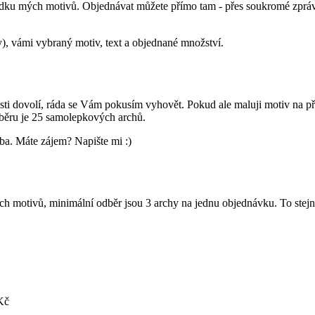
bídku mých motivů. Objednávat můžete přímo tam - přes soukromé zprá
), vámi vybraný motiv, text a objednané množství.
osti dovolí, ráda se Vám pokusím vyhovět. Pokud ale maluji motiv na př
běru je 25 samolepkových archů.
lba. Máte zájem? Napište mi :)
h motivů, minimální odběr jsou 3 archy na jednu objednávku. To stejné
Kč