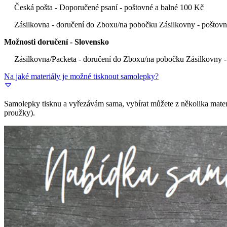
Česká pošta - Doporučené psaní - poštovné a balné 100 Kč
Zásilkovna - doručení do Zboxu/na pobočku Zásilkovny - poštovn
Možnosti doručení - Slovensko
Zásilkovna/Packeta - doručení do Zboxu/na pobočku Zásilkovny 
Na jaké materiály je možné tisknout samolepky?
Samolepky tisknu a vyřezávám sama, vybírat můžete z několika materiálů 
proužky).